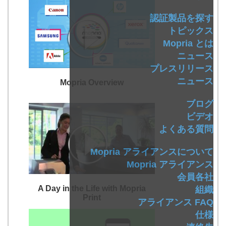
認証製品を探す
トピックス
Mopria とは
ニュース
プレスリリース
ニュース
Mopria Overview
ブログ
ビデオ
よくある質問
Mopria アライアンスについて
Mopria アライアンス
会員各社
A Day in the Life with Mopria
組織
Print
アライアンス FAQ
仕様