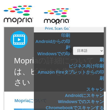
印刷
Androidからの印
刷
Windowsでの印
Mopriaの詳細について
刷
ビジネス向け印刷
は、ビデオを御覧くだ
Amazon Fireタブレットからの印
刷
さい
スキャン
Androidにスキャン
Mopriaについて
Windowsでのスキャン
Chromebookでスキャンする