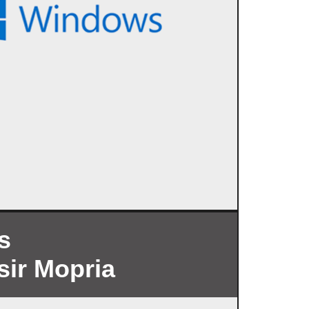
s
sir Mopria