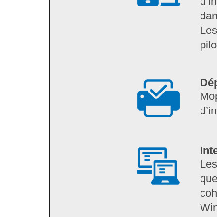
d’i
dan
Les
pil
Dép
Mop
d’i
Int
Les
que
coh
Wi