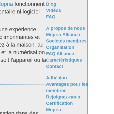
Mopria
fonctionnent
Blog
Vidéos
taire ni logiciel
FAQ
À propos de nous
 une expérience
Mopria Alliance
 d'imprimantes et
Sociétés membres
ez à la maison, au
Organisation
 et la numérisation
FAQ Alliance
oit l'appareil ou la
Caractéristiques
Contact
Adhésion
Avantages pour les
membres
Rejoignez-nous
Certification
Mopria
isation dans des