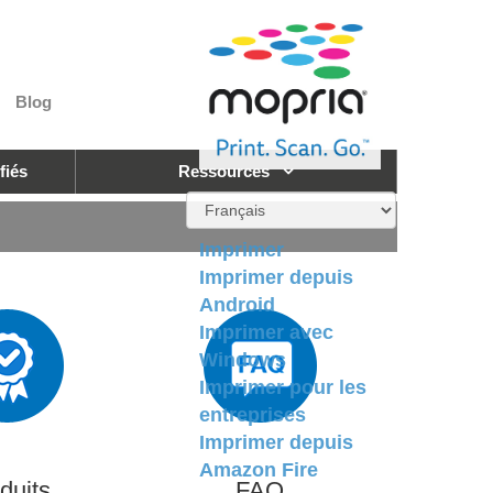
Blog
fiés
Ressources
Imprimer
Imprimer depuis
Android
Imprimer avec
Windows
Imprimer pour les
entreprises
Imprimer depuis
Amazon Fire
duits
FAQ