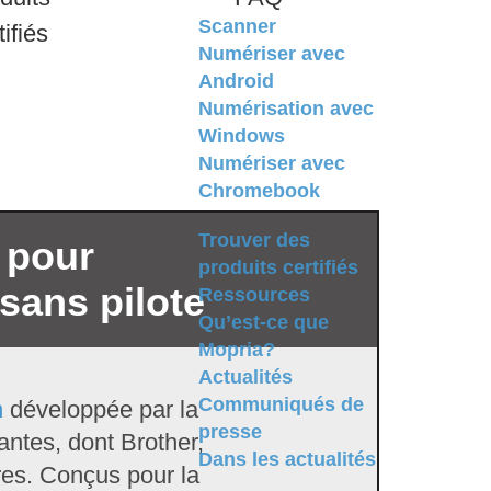
Scanner
tifiés
Numériser avec
Android
Numérisation avec
Windows
Numériser avec
Chromebook
Trouver des
 pour
produits certifiés
sans pilote
Ressources
Qu’est-ce que
Mopria?
Actualités
Communiqués de
n
développée par la
presse
antes, dont Brother,
Dans les actualités
res. Conçus pour la