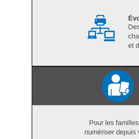
Évo
Des
cha
et 
Pour les familles
numériser depuis v