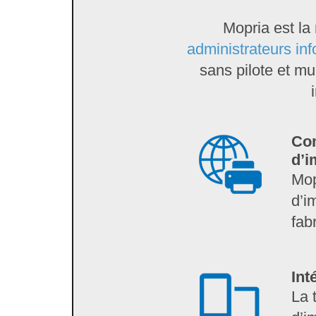
Mopria est la
administrateurs in
sans pilote et mu
Com
d’i
Mop
d’i
fab
Int
La 