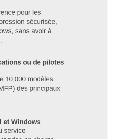
rence pour les
pression sécurisée,
dows, sans avoir à
.
cations ou de pilotes
de 10,000 modèles
(MFP) des principaux
id et Windows
u service