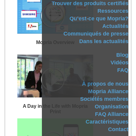
Trouver des produits certifiés
Ressources
Qu’est-ce que Mopria?
Actualités
Communiqués de presse
Dans les actualités
Mopria Overview
Blog
Vidéos
FAQ
À propos de nous
Mopria Alliance
Sociétés membres
A Day in the Life with Mopria
Organisation
Print
FAQ Alliance
Caractéristiques
Contact