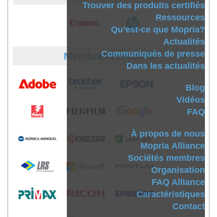
Trouver des produits certifiés
Ressources
Qu’est-ce que Mopria?
Actualités
Communiqués de presse
Membres Exécutifs
Dans les actualités
Blog
Vidéos
FAQ
À propos de nous
Mopria Alliance
Sociétés membres
Organisation
FAQ Alliance
Caractéristiques
Contact