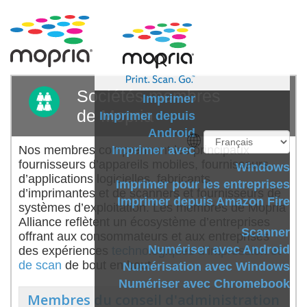
Sociétés membres
Imprimer
de Mopria
Imprimer depuis
Android
Nos membres comprennent les principaux
Imprimer avec
fournisseurs d’appareils mobiles, fournisseurs
Windows
d’applications logicielles, fabricants
Imprimer pour les entreprises
d’imprimantes et de scanners et fournisseurs de
Imprimer depuis Amazon Fire
systèmes d’exploitation. Les membres de Mopria
Alliance reflètent un écosystème d’entreprises
Scanner
offrant aux consommateurs et aux entreprises
Numériser avec Android
des expériences
technologiques d’impression et
de scan
de bout en bout.
Numérisation avec Windows
Numériser avec Chromebook
Membres du conseil d'administration