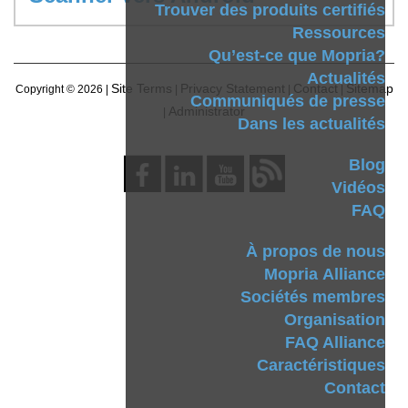
Trouver des produits certifiés
Ressources
Qu’est-ce que Mopria?
Actualités
Site Terms
Privacy Statement
Contact
Sitemap
Copyright ©
2026 |
|
|
|
Communiqués de presse
Administrator
|
Dans les actualités
Blog
Vidéos
FAQ
À propos de nous
Mopria Alliance
Sociétés membres
Organisation
FAQ Alliance
Caractéristiques
Contact