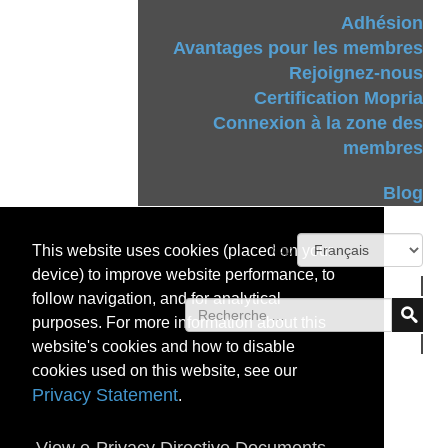
Adhésion
Avantages pour les membres
Rejoignez-nous
Certification Mopria
Connexion à la zone des
membres
Blog
This website uses cookies (placed on your
device) to improve website performance, to
follow navigation, and for analytical
purposes. For more information about this
website's cookies and how to disable
cookies used on this website, see our
Privacy Statement
.
View e-Privacy Directive Documents