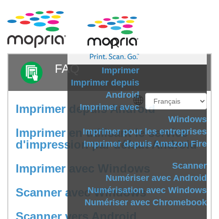
FAQ
Imprimer
Imprimer depuis
Android
Imprimer depuis Android
Imprimer avec
Windows
Imprimer en utilisant le service
Imprimer pour les entreprises
d'impression par défaut Android
Imprimer depuis Amazon Fire
Scanner
Imprimer avec Windows
Numériser avec Android
Numérisation avec Windows
Scanner avec Windows
Numériser avec Chromebook
Scanner vers Android