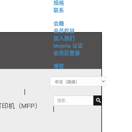
规格
联系
会籍
会员权益
加入我们
Mopria 认证
？
会员区登录
博客
打印机（MFP）