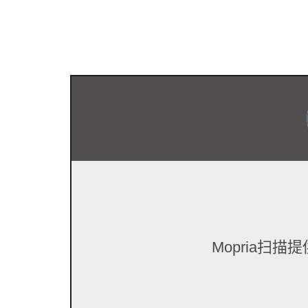
Mopria扫