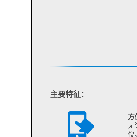
主要特征：
方
无
仪