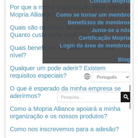
Contato Mopria
Por que a minha organização deve aderir à
Mopria Alliance?
Como se tornar um membro
Benefícios de membros
Quais são os níveis de associação?
Junte-se a nós
Quanto custa cada nível por ano?
Certificação Mopria
Login da área de membros
Quais benefícios são obtidos em cada
nível?
Blog
Qualquer um pode aderir? Existem
requisitos especiais?
O que é esperado da minha empresa se
aderirmos?
Como a Mopria Alliance apoiará a minha
organização e os nossos produtos?
Como nos inscrevemos para a adesão?