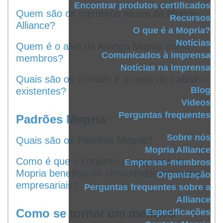
Encontrar produtos certificados
Quem são os membros atuais da Mopria
Recursos
Alliance?
O que é a Mopria?
Notícias
Quem é o alvo da Aliança Mopria como
Comunicados à imprensa
membros?
Notícias na imprensa
Quais são os comitês e grupos de trabalho
Blog
existentes?
Videos
Perguntas frequentes
Padrões Mopria
Sobre nós
Quais são os Padrões Mopria?
Mopria Alliance
Como é que o conjunto de padrões da
Empresas-membros
Mopria beneficia os consumidores/clientes
Organização
empresariais?
Perguntas frequentes sobre a
Alliance
Como se tornar um membro
Especificações