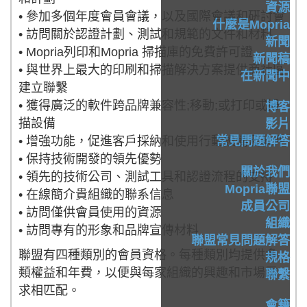
資源
• 參加多個年度會員會議，以及國際會議和硏討會
什麼是Mopria
• 訪問關於認證計劃、測試和規範的文件和材料
新聞
• Mopria列印和Mopria 掃描庫的免費許可證
新聞稿
• 與世界上最大的印刷和掃描解決方案提供商社區
在新聞中
建立聯繫
• 獲得廣泛的軟件跨品牌兼容性;移動;或打印或掃
博客
描設備
影片
• 增強功能，促進客戶採納和使用行動設備及軟件
常見問題解答
• 保持技術開發的領先優勢
關於我們
• 領先的技術公司、測試工具和認證流程的支持
Mopria聯盟
• 在線簡介貴組織的聯系信息
成員公司
• 訪問僅供會員使用的資源
組織
• 訪問專有的形象和品牌宣傳材料
聯盟常見問題解答
聯盟有四種類別的會員資格。每種類別均提供多
規格
類權益和年費，以便與每家組織的興趣和市場需
聯繫
求相匹配。
會籍