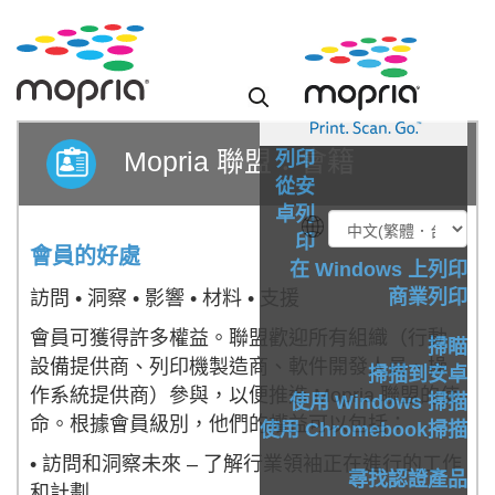
Mopria 聯盟：會籍
列印
從安
卓列
印
會員的好處
在 Windows 上列印
商業列印
訪問 • 洞察 • 影響 • 材料 • 支援
會員可獲得許多權益。聯盟歡迎所有組織（行動
掃瞄
設備提供商、列印機製造商、軟件開發人員、操
掃描到安卓
作系統提供商）參與，以便推進 Mopria 聯盟的使
使用 Windows 掃描
命。根據會員級別，他們的權益可以包括：
使用 Chromebook掃描
• 訪問和洞察未來 – 了解行業領袖正在進行的工作
尋找認證產品
和計劃