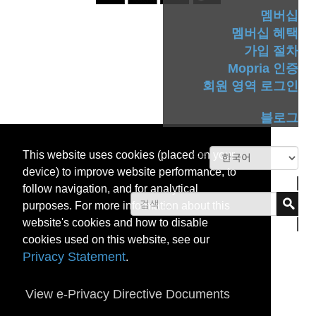
멤버십
멤버십 혜택
가입 절차
Mopria 인증
회원 영역 로그인
블로그
This website uses cookies (placed on your
device) to improve website performance, to
follow navigation, and for analytical
purposes. For more information about this
website's cookies and how to disable
cookies used on this website, see our
Privacy Statement
.
View e-Privacy Directive Documents