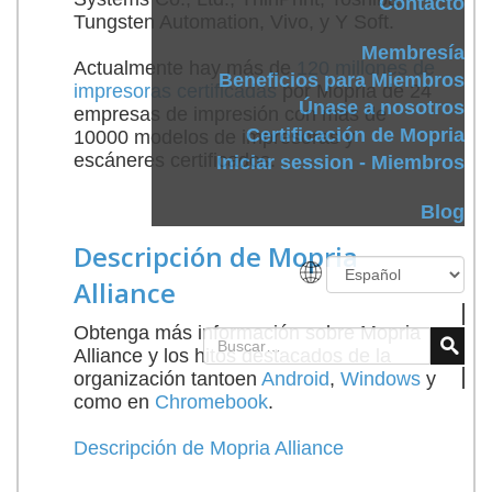
Contacto
Tungsten Automation, Vivo, y Y Soft.
Membresía
Actualmente hay más de
120 millones de
Beneficios para Miembros
impresoras certificadas
por Mopria de 24
Únase a nosotros
empresas de impresión con más de
Certificación de Mopria
10000 modelos de impresoras y
escáneres certificados.
Iniciar session - Miembros
Blog
Descripción de Mopria
Alliance
Obtenga más información sobre Mopria
Alliance y los hitos destacados de la
organización tantoen
Android
,
Windows
y
como en
Chromebook
.
Descripción de Mopria Alliance